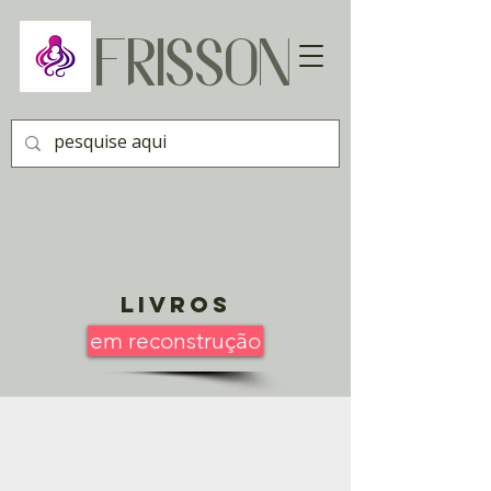
FRISSON
Livros
em reconstrução