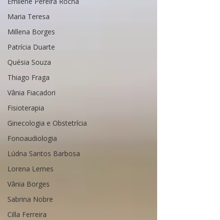
Emilene Pereira Rocha
Maria Teresa
Millena Borges
Patrícia Duarte
Quésia Souza
Thiago Fraga
Vânia Fiacadori
Fisioterapia
Ginecologia e Obstetrícia
Fonoaudiologia
Lúdna Santos Barbosa
Lorena Lemes
Vânia Borges
Sabrina Nobre
Cilla Ferreira