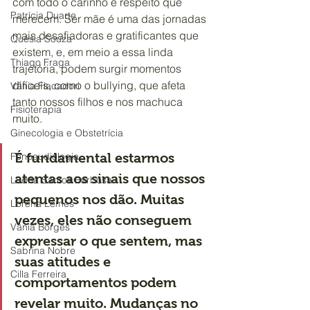
com todo o carinho e respeito que 
Patrícia Duarte
merecem. Ser mãe é uma das jornadas 
mais desafiadoras e gratificantes que 
Quésia Souza
existem, e, em meio a essa linda 
Thiago Fraga
trajetória, podem surgir momentos 
difíceis, como o bullying, que afeta 
Vânia Fiacadori
tanto nossos filhos e nos machuca 
Fisioterapia
muito. 
Ginecologia e Obstetrícia
Fonoaudiologia
É fundamental estarmos 
atentas aos sinais que nossos 
Lúdna Santos Barbosa
pequenos nos dão. Muitas 
Lorena Lemes
vezes, eles não conseguem 
Vânia Borges
expressar o que sentem, mas 
Sabrina Nobre
suas atitudes e 
Cilla Ferreira
comportamentos podem 
revelar muito. Mudanças no 