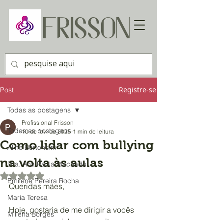
FRISSON
Registre-se
Post
Todas as postagens
Profissional Frisson
Todas as postagens
10 de fev. de 2025
1 min de leitura
Como lidar com bullying
Aline Bertoncini
na volta às aulas
Dra. Ana Paula Machado
Avaliado com NaN de 5 estrelas.
Emilene Pereira Rocha
Queridas mães,
Maria Teresa
Hoje, gostaria de me dirigir a vocês 
Millena Borges