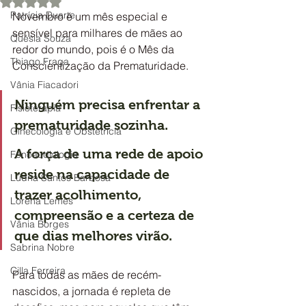
Avaliado com NaN de 5 estrelas.
Patrícia Duarte
Novembro é um mês especial e 
sensível para milhares de mães ao 
Quésia Souza
redor do mundo, pois é o Mês da 
Thiago Fraga
Conscientização da Prematuridade.
Vânia Fiacadori
Ninguém precisa enfrentar a 
Fisioterapia
prematuridade sozinha.
Ginecologia e Obstetrícia
A força de uma rede de apoio 
Fonoaudiologia
reside na capacidade de 
Lúdna Santos Barbosa
trazer acolhimento, 
Lorena Lemes
compreensão e a certeza de 
Vânia Borges
que dias melhores virão. 
Sabrina Nobre
Cilla Ferreira
Para todas as mães de recém-
nascidos, a jornada é repleta de 