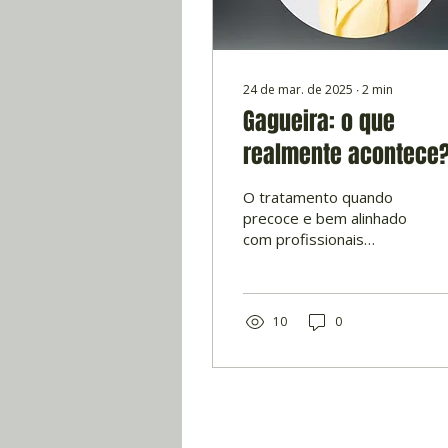
24 de mar. de 2025
∙
2
min
Gagueira: o que
realmente acontece
O tratamento quando
precoce e bem alinhado
com profissionais
especializados oferece
um bom prognóstico.
10
0