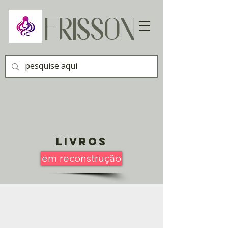
FRISSON
Livros
em reconstrução