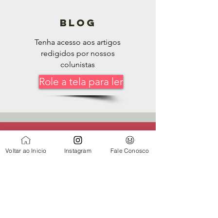
blog
Tenha acesso aos artigos
redigidos por nossos
colunistas
Role a tela para ler
Biblioteca
Voltar ao Inicio
Instagram
Fale Conosco
Fisioterapia
Todas as
postagens
Posts em breve
Aline
Explore outras categorias neste
Bertoncini
blog ou volte mais tarde.