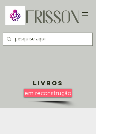
FRISSON
Livros
em reconstrução