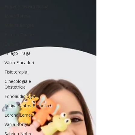
Emilene Pereira Rocha
Maria Teresa
Millena Borges
Patrícia Duarte
Quésia Souza
Thiago Fraga
Vânia Fiacadori
Fisioterapia
Ginecologia e
Obstetrícia
Fonoaudiologia
Lúdna Santos Barbosa
Lorena Lemes
Vânia Borges
Sabrina Nobre