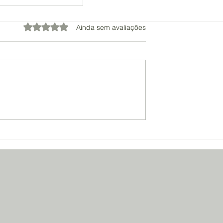
Avaliado com 0 de 5 estrelas.
Ainda sem avaliações
SE DE OVOS E
TEIN