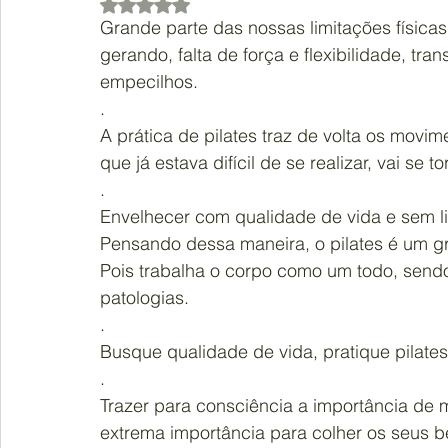
Avaliado com NaN de 5 estrelas.
Grande parte das nossas limitações físicas
Ginecologia e Obstetrícia
Fonoaudiologia
gerando, falta de força e flexibilidade, tr
empecilhos.
.
Lorena Lemes
Vânia Borges
Sabrina N
A prática de pilates traz de volta os mov
que já estava difícil de se realizar, vai se
.
Envelhecer com qualidade de vida e sem li
Pensando dessa maneira, o pilates é um g
Pois trabalha o corpo como um todo, sendo
patologias.
.
Busque qualidade de vida, pratique pilates
.
Trazer para consciência a importância de ma
extrema importância para colher os seus 