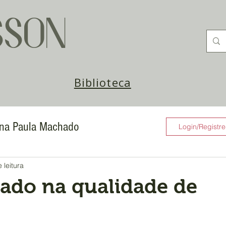
SSON
Biblioteca
Ana Paula Machado
Login/Registre
llena Borges
Patrícia Duarte
 leitura
iado na qualidade de
adori
Fisioterapia