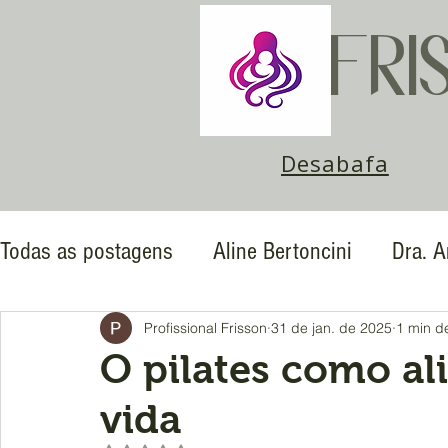
FRI
Desabafa
Todas as postagens
Aline Bertoncini
Dra. 
Emilene Pereira Rocha
Maria Teresa
Mi
Profissional Frisson
31 de jan. de 2025
1 min de
O pilates como al
Quésia Souza
Thiago Fraga
Vânia Fiac
vida